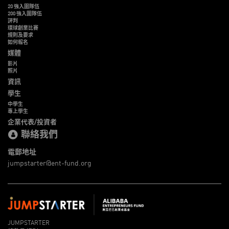
20 強入圍隊伍
200 強入圍隊伍
評判
環球創業比賽
規則及要求
如何報名
媒體
影片
照片
資訊
學生
中學生
專上學生
企業代表/投資者
聯絡我們
電郵地址
jumpstarter@ent-fund.org
JUMPSTARTER